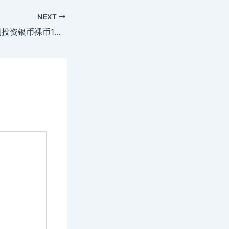
NEXT
LOT21 2018奥地利投资银币裸币1盎司（31.1克）