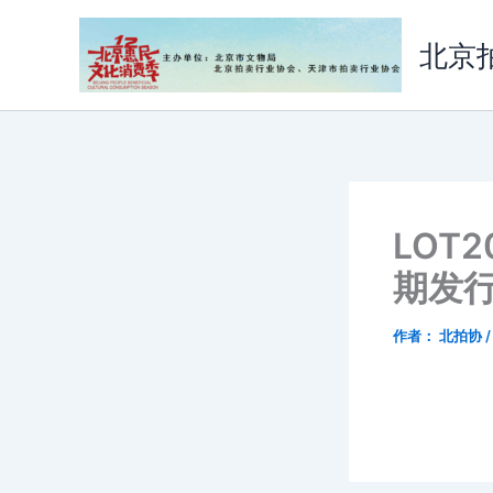
跳
至
北京
内
容
LOT2
期发
作者：
北拍协